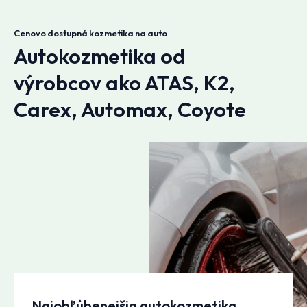
Cenovo dostupná kozmetika na auto
Autokozmetika od
výrobcov ako ATAS, K2,
Carex, Automax, Coyote
Najobľúbenejšia autokozmetika