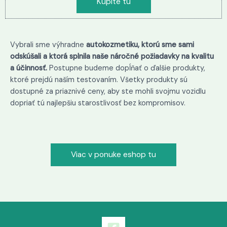
Kúpite tu
Vybrali sme výhradne
autokozmetiku, ktorú sme sami
odskúšali a ktorá splnila naše náročné požiadavky na kvalitu
a účinnosť.
Postupne budeme dopĺňať o ďalšie produkty,
ktoré prejdú naším testovaním. Všetky produkty sú
dostupné za priaznivé ceny, aby ste mohli svojmu vozidlu
dopriať tú najlepšiu starostlivosť bez kompromisov.
Viac v ponuke eshop tu